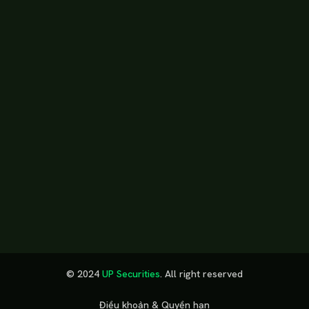
Phát triển cùng UPSC
Đầu tư cùng UPSC
Báo cáo thị trường
Bản tin thị trường
Hướng dẫn sử dụng
Trung tâm hỗ trợ
Về UPSC
Về chúng tôi
Nền tảng công nghệ
Gia nhập UPSC
© 2024
UP Securities
. All right reserved
GET IT ON
DOWNLOAD ON THE
Google Play
App Store
Điều khoản & Quyền hạn