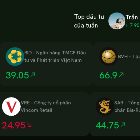
Top đầu tư
Trần 
của tuần
+ 7.9
BID
-
Ngân hàng TMCP Đầu
BVH
-
Tập đoàn
tư và Phát triển Việt Nam
9.05
66.9
VRE
-
Công ty cổ phần
SAB
Vincom Retail
phần 
khát 
24.95
44.75