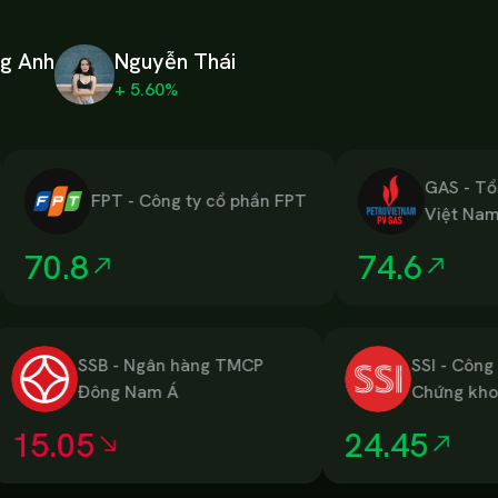
g Anh
Nguyễn Thái Nhi
Trần Anh Tuấn
+ 5.60%
+ 6.20%
GAS
-
Tổng Cô
FPT
-
Công ty cổ phần FPT
Việt Nam - Cô
phần
0.8
74.6
i
SSB
-
Ngân hàng TMCP
SSI
-
Đông Nam Á
Chứn
15.05
24.45