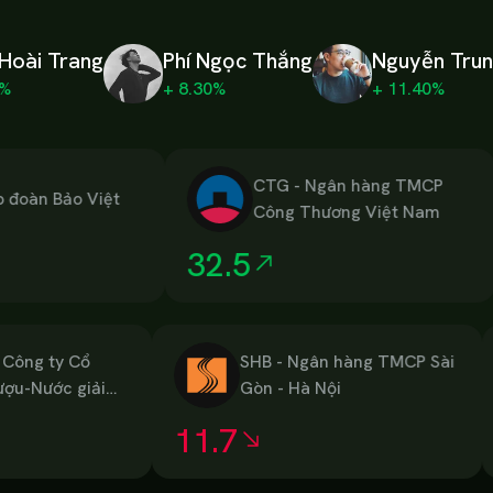
Hoài Trang
Phí Ngọc Thắng
Nguyễn Trun
0%
+ 8.30%
+ 11.40%
CTG
-
Ngân hàng TMCP
 Bảo Việt
Công Thương Việt Nam
32.5
7
-
Tổng Công ty Cổ
SHB
-
Ngân hàng TMCP Sà
Bia-Rượu-Nước giải
Gòn - Hà Nội
Sài Gòn
11.7