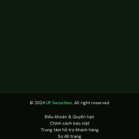
Báo cáo thị trường
Bản tin thị trường
Hướng dẫn sử dụng
Trung tâm hỗ trợ
Về UPSC
Về chúng tôi
Nền tảng công nghệ
Gia nhập UPSC
© 2024
UP Securities
. All right reserved
GET IT ON
DOWNLOAD ON THE
Google Play
App Store
Điều khoản & Quyền hạn
Chính sách bảo mật
Trung tâm hỗ trợ khách hàng
Sơ đồ trang